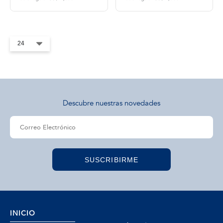
tros
áctanos
Descubre nuestras novedades
SUSCRIBIRME
INICIO