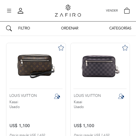
VENDER
FILTRO
ORDENAR
CATEGORÍAS
AUTENTICIDAD ZAFIRO
Mi perfil
Mis mensajes
mo
Mis favoritos
iona
?
Publicaciones
Compras
nticidad
o
LOUIS VUITTON
LOUIS VUITTON
Ventas
Kasai
Kasai
Usado
Usado
Cerrar sesión
untas
entes
US$ 1,100
US$ 1,100
Precio regular US$ 1,650
Precio regular US$ 1,650