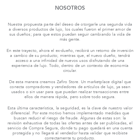
NOSOTROS
tros
Nuestra propuesta parte del deseo de otorgarle una segunda vida
a diversos productos de lujo, los cuales fueron el primer amor de
sus dueños; para que estos puedan seguir cambiando la vida de
áctanos
más gente.
En este trayecto, ahora el ex-dueño, recibirá un retorno de inversión
a cambio de su producto; mientras que, el nuevo dueño, tendrá
acceso a una infinidad de nuevos usos disfrutando de una
experiencia de lujo. Todo, dentro de un contexto de economía
circular.
De esta manera creamos
Zafiro Store
. Un marketplace
digital que
conecta compradores y vendedores de artículos de lujo, ya sean
usados o sin usar para que puedan realizar transacciones entre
ellos de manera rápida, pero sobre todo segura.
Esta última característica, la seguridad, es la clave de nuestro valor
diferencial. Por este motivo hemos implementado medidas que
buscan reducir el riesgo de fraude. Algunas de estas son: la
revisión exhaustiva de todas las ofertas antes de ser publicadas, el
servicio de Compra Segura, donde tu pago quedará en una cuenta
protegida y no llegará al vendedor hasta validar que recibiste
correctamente tu producto.