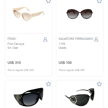
FENDI
SALVATORE FERRAGAMO
First Cat-eye
1195
Sin Usar
Usado
US$ 310
US$ 100
Precio regular US$ 525
Precio regular US$ 350