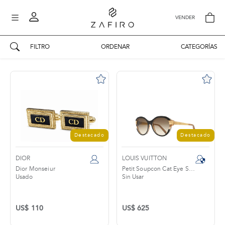
VENDER
FILTRO
ORDENAR
CATEGORÍAS
AUTENTICIDAD ZAFIRO
Mi perfil
Mis mensajes
mo
Mis favoritos
iona
?
Publicaciones
Destacado
Destacado
Compras
nticidad
o
DIOR
LOUIS VUITTON
Ventas
Dior Monseiur
Petit Soupcon Cat Eye Sunglasses
Usado
Sin Usar
Cerrar sesión
untas
entes
US$ 110
US$ 625