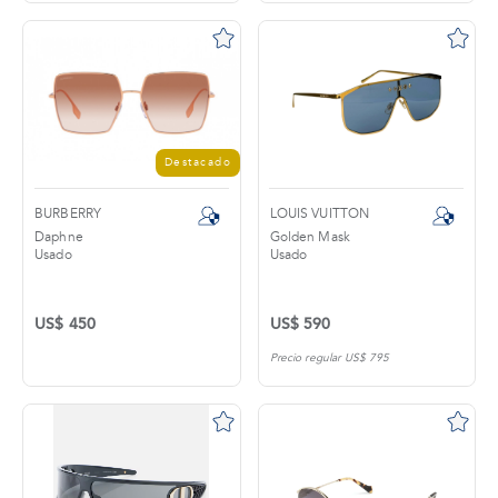
tros
áctanos
Destacado
BURBERRY
LOUIS VUITTON
Daphne
Golden Mask
Usado
Usado
US$ 450
US$ 590
Precio regular US$ 795