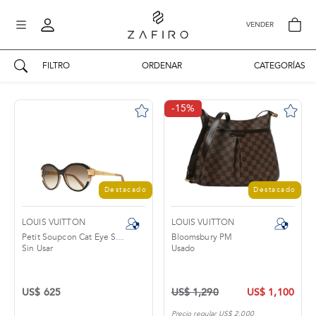
VENDER
FILTRO
ORDENAR
CATEGORÍAS
AUTENTICIDAD ZAFIRO
Mi perfil
-15%
Mis mensajes
mo
Mis favoritos
iona
?
Publicaciones
Destacado
Destacado
Compras
nticidad
o
LOUIS VUITTON
LOUIS VUITTON
Ventas
Petit Soupcon Cat Eye Sunglasses
Bloomsbury PM
Sin Usar
Usado
Cerrar sesión
untas
entes
US$ 625
US$ 1,290
US$ 1,100
Precio regular US$ 2,000