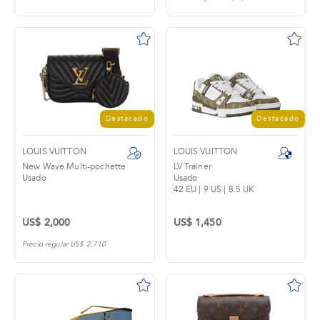
tros
áctanos
Destacado
Destacado
LOUIS VUITTON
LOUIS VUITTON
New Wave Multi-pochette
LV Trainer
Usado
Usado
42 EU | 9 US | 8.5 UK
US$ 2,000
US$ 1,450
Precio regular US$ 2,710