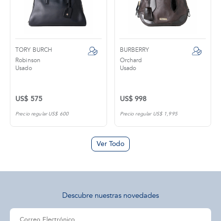
TORY BURCH
BURBERRY
Robinson
Orchard
Usado
Usado
US$ 575
US$ 998
Precio regular US$ 600
Precio regular US$ 1,995
Ver Todo
Descubre nuestras novedades