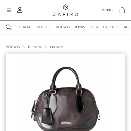
VENDER
REBAJAS
RELOJES
BOLSOS
JOYAS
ROPA
CALZADO
ACC
AUTENTICIDAD ZAFIRO
Mi perfil
BOLSOS
>
Burberry
>
Orchard
Mis mensajes
mo
Mis favoritos
iona
?
Publicaciones
Compras
nticidad
o
Ventas
Cerrar sesión
untas
entes