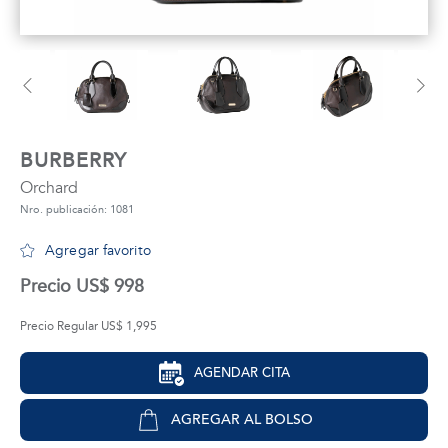
tros
áctanos
BURBERRY
Orchard
Nro. publicación: 1081
Agregar favorito
Precio US$ 998
Precio Regular US$ 1,995
AGENDAR CITA
AGREGAR AL BOLSO