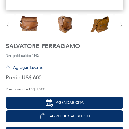
tros
áctanos
SALVATORE FERRAGAMO
Nro. publicación: 1542
Agregar favorito
Precio US$ 600
Precio Regular US$ 1,200
AGENDAR CITA
AGREGAR AL BOLSO