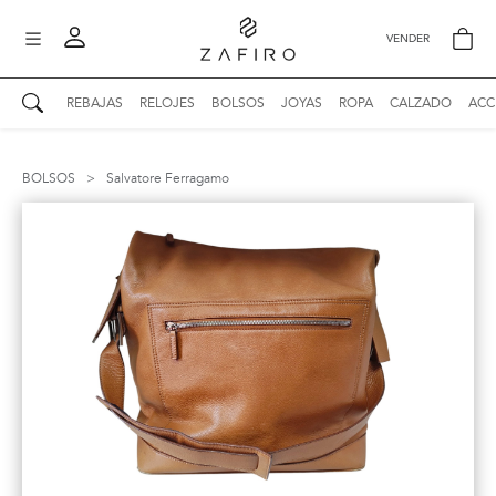
VENDER
REBAJAS
RELOJES
BOLSOS
JOYAS
ROPA
CALZADO
ACC
AUTENTICIDAD ZAFIRO
Mi perfil
BOLSOS
>
Salvatore Ferragamo
Mis mensajes
mo
Mis favoritos
iona
?
Publicaciones
Compras
nticidad
o
Ventas
Cerrar sesión
untas
entes