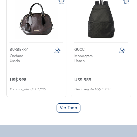
BURBERRY
GUCCI
Orchard
Monogram
Usado
Usado
US$ 998
US$ 959
Precio regular US$ 1,995
Precio regular US$ 1,400
Ver Todo