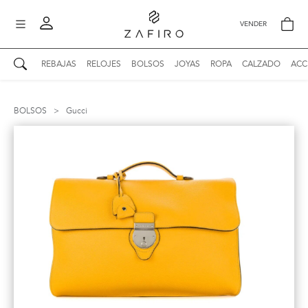
VENDER
REBAJAS
RELOJES
BOLSOS
JOYAS
ROPA
CALZADO
ACC
AUTENTICIDAD ZAFIRO
Mi perfil
BOLSOS
>
Gucci
Mis mensajes
mo
Mis favoritos
iona
?
Publicaciones
Compras
nticidad
o
Ventas
Cerrar sesión
untas
entes