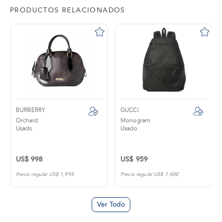
PRODUCTOS RELACIONADOS
BURBERRY
GUCCI
Orchard
Monogram
Usado
Usado
US$ 998
US$ 959
Precio regular US$ 1,995
Precio regular US$ 1,400
Ver Todo