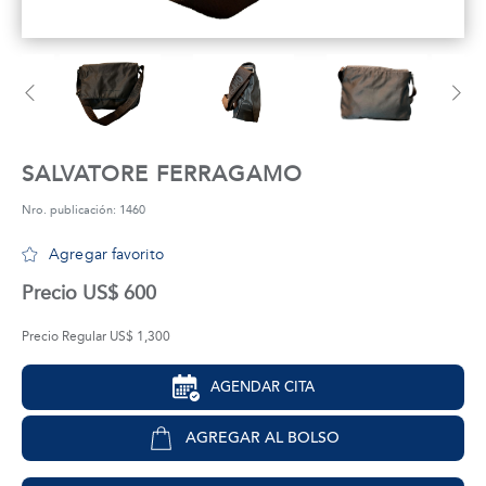
tros
áctanos
SALVATORE FERRAGAMO
Nro. publicación: 1460
Agregar favorito
Precio US$ 600
Precio Regular US$ 1,300
AGENDAR CITA
AGREGAR AL BOLSO