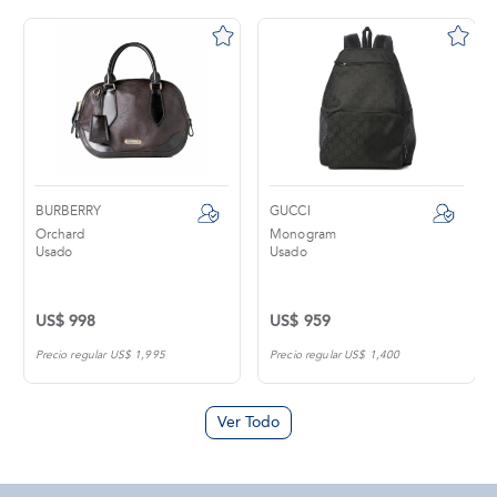
BURBERRY
GUCCI
Orchard
Monogram
Usado
Usado
US$ 998
US$ 959
Precio regular US$ 1,995
Precio regular US$ 1,400
Ver Todo