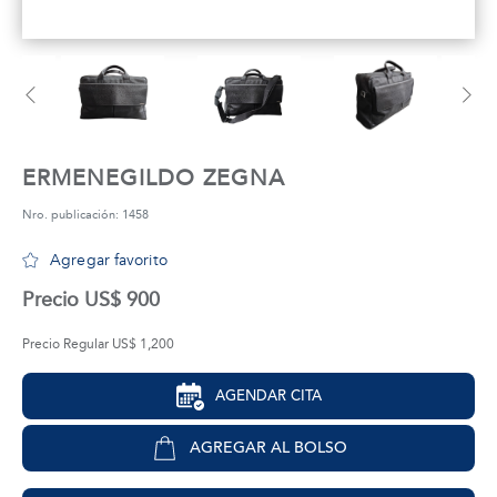
tros
áctanos
ERMENEGILDO ZEGNA
Nro. publicación: 1458
Agregar favorito
Precio US$ 900
Precio Regular US$ 1,200
AGENDAR CITA
AGREGAR AL BOLSO