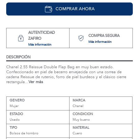
COMPRAR AHORA
AUTENTICIDAD
COMPRA SEGURA
ZAFIRO
Más información
Más información
DESCRIPCIÓN
Chanel 2.55 Reissue Double Flap Bag en muy buen estado.
Confeccionado en piel de becerro envejecida con una correa de
cadena Reissue de rutenio, forro de piel burdeos y el clásico cierre
rectangula...
Ver más
GENERO
MARCA
Mujer
Chanel
ESTADO
CONDICION
Usado
Muy bueno
TIPO
MATERIAL
Bolsos de hombro
Cuero