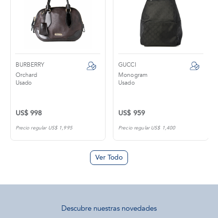
BURBERRY
GUCCI
Orchard
Monogram
Usado
Usado
US$ 998
US$ 959
Precio regular US$ 1,995
Precio regular US$ 1,400
Ver Todo
Descubre nuestras novedades