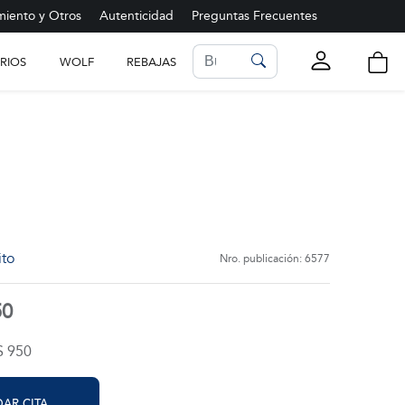
iento y Otros
Autenticidad
Preguntas Frecuentes
RIOS
WOLF
REBAJAS
LISTA DE FAVORITOS
Ver más
ito
Nro. publicación: 6577
50
$ 950
AR CITA