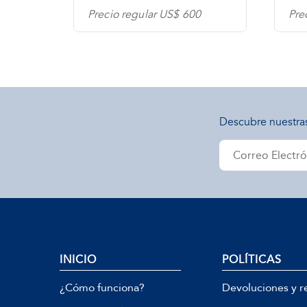
0
Precio regular US$ 600
Pre
Descubre nuestra
INICIO
POLÍTICAS
¿Cómo funciona?
Devoluciones y r