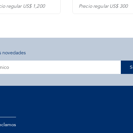
cio regular US$ 1,200
Precio regular US$ 300
s novedades
S
eclamos