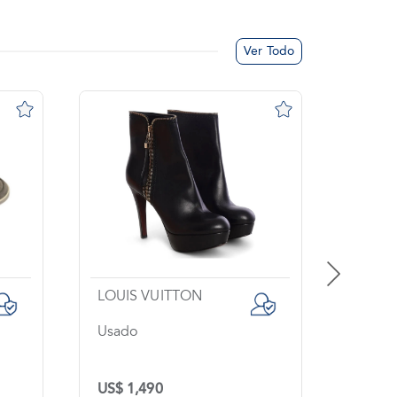
Ver Todo
LOUIS VUITTON
STUA
Usado
Usado
US$ 1,490
US$ 5