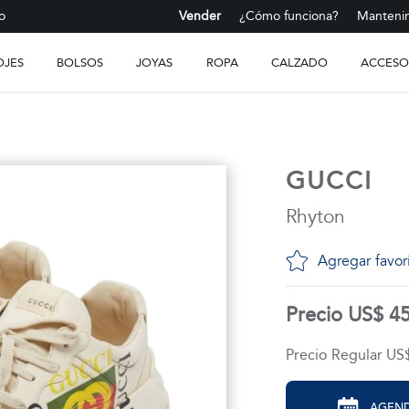
o
Vender
¿Cómo funciona?
Mantenim
OJES
BOLSOS
JOYAS
ROPA
CALZADO
ACCESO
GUCCI
Rhyton
Agregar favor
Precio US$ 4
Precio Regular US
AGEND