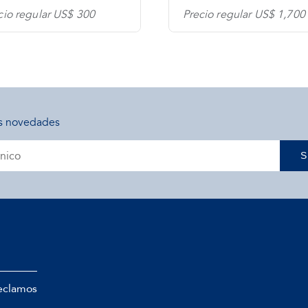
cio regular US$ 300
Precio regular US$ 1,700
s novedades
S
eclamos