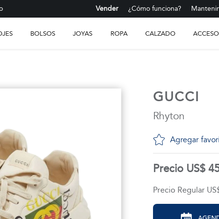
o
Vender
¿Cómo funciona?
Mantenim
OJES
BOLSOS
JOYAS
ROPA
CALZADO
ACCESO
GUCCI
Rhyton
Agregar favor
Precio US$ 4
Precio Regular US
AGEND