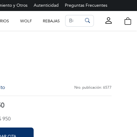
iento y Otros
Autenticidad
Preguntas Frecuentes
RIOS
WOLF
REBAJAS
LISTA DE FAVORITOS
Ver más
ito
Nro. publicación: 6577
50
$ 950
AR CITA