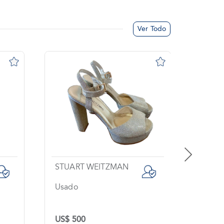
Ver Todo
STUART WEITZMAN
Usado
Sin Us
US$ 500
US$ 4