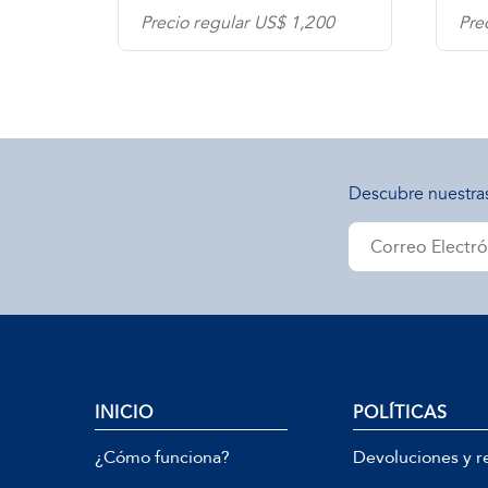
0
Precio regular US$ 1,200
Pre
Descubre nuestra
INICIO
POLÍTICAS
¿Cómo funciona?
Devoluciones y r