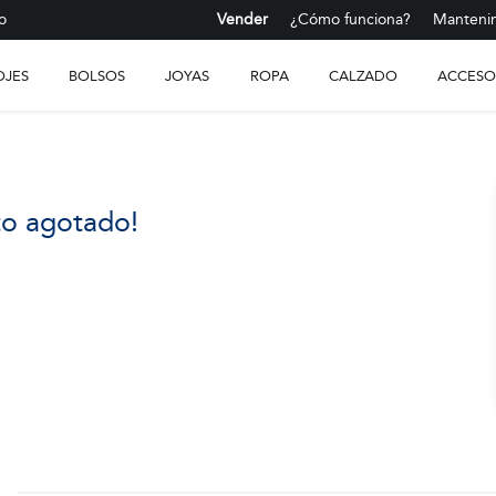
o
Vender
¿Cómo funciona?
Mantenim
OJES
BOLSOS
JOYAS
ROPA
CALZADO
ACCESO
to agotado!