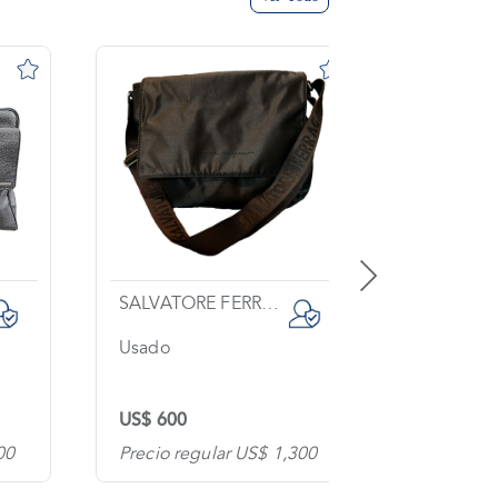
GUCCI
CAROLI
Sin usar
Usado
US$ 1,400
US$ 900
300
Precio regular US$ 1,879
Precio re