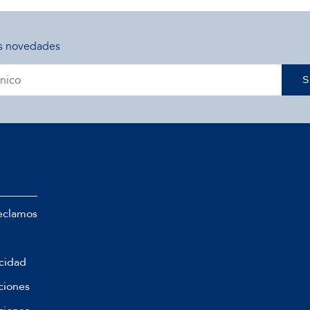
s novedades
S
eclamos
acidad
ciones