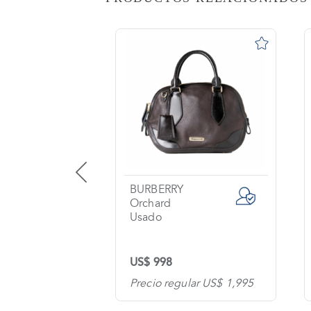
AS
o
na?
imiento
s
tas
ntes
GUCCI
Monogram
Usado
os
US$ 959
tanos
lar US$ 1,995
Precio regular US$ 1,400