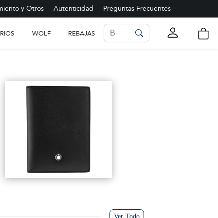
iento y Otros
Autenticidad
Preguntas Frecuentes
RIOS
WOLF
REBAJAS
LISTA DE FAVORITOS
Ver más
Ver Todo