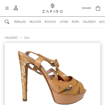
VENDER
REBAJAS
RELOJES
BOLSOS
JOYAS
ROPA
CALZADO
ACC
AUTENTICIDAD ZAFIRO
Mi perfil
CALZADO
>
Dior
Mis mensajes
mo
Mis favoritos
iona
?
Publicaciones
Compras
nticidad
o
Ventas
Cerrar sesión
untas
entes