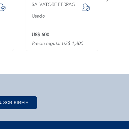
SALVATORE FERRAGAMO
GUCC
Usado
Sin us
US$ 600
US$ 1
Precio regular US$ 1,300
Precio
USCRIBIRME