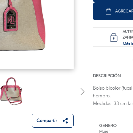
AGREGAR
AUTE
ZAFIR
Más i
DESCRIPCIÓN
Bolso bicolor (fucs
hombro.
Medidas: 33 cm lar
Compartir
GENERO
Mujer