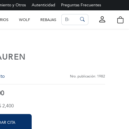
iento y Otros
Autenticidad
Preguntas Frecuentes
RIOS
WOLF
REBAJAS
LISTA DE FAVORITOS
Ver más
AUREN
ito
Nro. publicación: 1982
00
$ 2,400
AR CITA