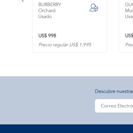
BURBERRY
GU
Orchard
Mo
Usado
Us
US$ 998
US$
0
Precio regular US$ 1,995
Pre
Descubre nuestra