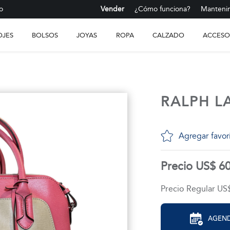
o
Vender
¿Cómo funciona?
Mantenim
OJES
BOLSOS
JOYAS
ROPA
CALZADO
ACCESO
RALPH L
Agregar favor
Precio US$ 6
Precio Regular US
AGEND