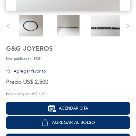
tros
áctanos
G&G JOYEROS
Nro. publicación: 1935
Agregar favorito
Precio US$ 2,500
Precio Regular US$ 3,500
AGENDAR CITA
AGREGAR AL BOLSO