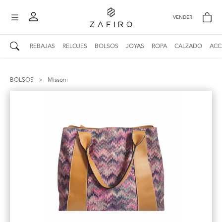
VENDER
REBAJAS
RELOJES
BOLSOS
JOYAS
ROPA
CALZADO
ACC
AUTENTICIDAD ZAFIRO
Mi perfil
BOLSOS
>
Missoni
Mis mensajes
mo
Mis favoritos
iona
?
Publicaciones
Compras
nticidad
o
Ventas
Cerrar sesión
untas
entes