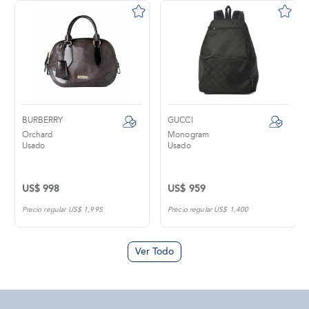
BURBERRY
GUCCI
Orchard
Monogram
Usado
Usado
US$ 998
US$ 959
Precio regular US$ 1,995
Precio regular US$ 1,400
Ver Todo