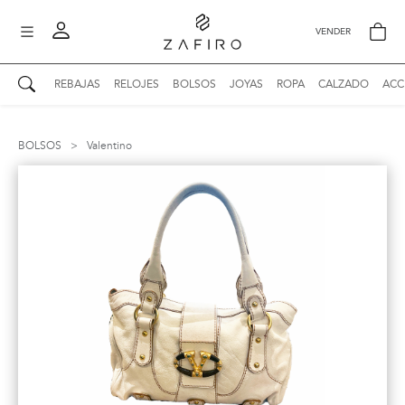
VENDER
REBAJAS
RELOJES
BOLSOS
JOYAS
ROPA
CALZADO
ACC
AUTENTICIDAD ZAFIRO
Mi perfil
BOLSOS
>
Valentino
Mis mensajes
mo
Mis favoritos
iona
?
Publicaciones
Compras
nticidad
o
Ventas
Cerrar sesión
untas
entes