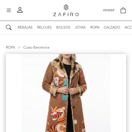
VENDER
REBAJAS
RELOJES
BOLSOS
JOYAS
ROPA
CALZADO
ACC
AUTENTICIDAD ZAFIRO
Mi perfil
ROPA
>
Custo Barcelona
Mis mensajes
mo
Mis favoritos
iona
?
Publicaciones
Compras
nticidad
o
Ventas
Cerrar sesión
untas
entes